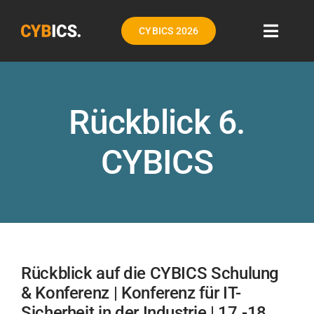
Zum
CYBICS 2026
Inhalt
Toggle
Naviga
springen
Partner werden
Rückblick 6.
Programm
CYBICS
Rückblick
Blog
Downloads
Rückblick auf die CYBICS Schulung
& Konferenz | Konferenz für IT-
Kontakt
Sicherheit in der Industrie | 17.-18.